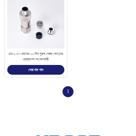
এম১২ এ-কোডেড ১২ পিন পুরুষ সোজা ক্ষেত্রের
ওয়্যারলেস সংযোগকারী
সেরা দাম পান
1