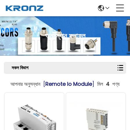
অনুসন্ধান ফলাফল
সকল বিভাগ
আপনার অনুসন্ধান
[
Remote Io Module
]
মিল
4
পণ্য