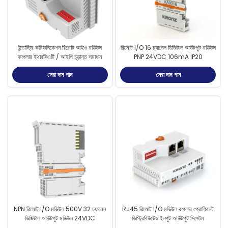
ইন্ডাস্ট্রি কমিউনিকেশন রিমোট আইও মডিউল
রিমোট I/O 16 চ্যানেল ডিজিটাল আউটপুট মডিউল
কাপলার ইথারসিএটি / আইপি চূড়ান্ত সমাধান
PNP 24VDC 106mA IP20
সেরা দাম পান
সেরা দাম পান
NPN রিমোট I/O মডিউল 500V 32 চ্যানেল
RJ45 রিমোট I/O মডিউল কপলার প্রোফিনেট
ডিজিটাল আউটপুট মডিউল 24VDC
ডিস্ট্রিবিউটেড ইনপুট আউটপুট সিস্টেম