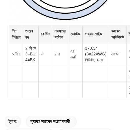
পিন
তারের
নামমাত্র
ক্যাবল
কোডিং
ভোল্টেজ
ওয়্যার গেইজ
দ
নির্ধারণ
রঙ
বর্তমান
আউটলেট
১=বিএন
3×0.34
২৫০
৩ পিন
3=BU
এ
৪ এ
(3×22AWG)
সোজা
ভোল্ট
4=BK
পিভিসি, কালো
ট্যাগ:
ক্যাবল সমাবেশ সংযোগকারী