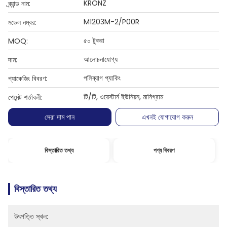
KRONZ
ব্র্যান্ড নাম:
M1203M-2/P00R
মডেল নম্বর:
৫০ টুকরা
MOQ:
আলোচনাযোগ্য
দাম:
পলিব্যাগ প্যাকিং
প্যাকেজিং বিবরণ:
টি/টি, ওয়েস্টার্ন ইউনিয়ন, মানিগ্রাম
পেমেন্ট শর্তাবলী:
সেরা দাম পান
এখনই যোগাযোগ করুন
বিস্তারিত তথ্য
পণ্য বিবরণ
বিস্তারিত তথ্য
উৎপত্তি স্থল: