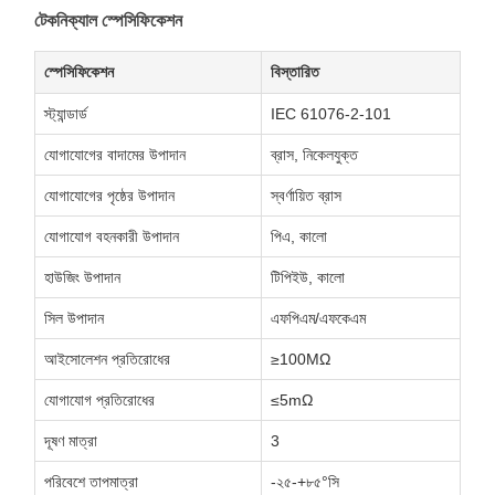
টেকনিক্যাল স্পেসিফিকেশন
স্পেসিফিকেশন
বিস্তারিত
স্ট্যান্ডার্ড
IEC 61076-2-101
যোগাযোগের বাদামের উপাদান
ব্রাস, নিকেলযুক্ত
যোগাযোগের পৃষ্ঠের উপাদান
স্বর্ণায়িত ব্রাস
যোগাযোগ বহনকারী উপাদান
পিএ, কালো
হাউজিং উপাদান
টিপিইউ, কালো
সিল উপাদান
এফপিএম/এফকেএম
আইসোলেশন প্রতিরোধের
≥100MΩ
যোগাযোগ প্রতিরোধের
≤5mΩ
দূষণ মাত্রা
3
পরিবেশে তাপমাত্রা
-২৫-+৮৫°সি