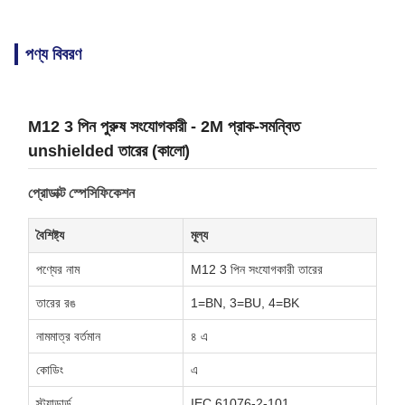
পণ্য বিবরণ
M12 3 পিন পুরুষ সংযোগকারী - 2M প্রাক-সমন্বিত
unshielded তারের (কালো)
প্রোডাক্ট স্পেসিফিকেশন
বৈশিষ্ট্য
মূল্য
পণ্যের নাম
M12 3 পিন সংযোগকারী তারের
তারের রঙ
1=BN, 3=BU, 4=BK
নামমাত্র বর্তমান
৪ এ
কোডিং
এ
স্ট্যান্ডার্ড
IEC 61076-2-101