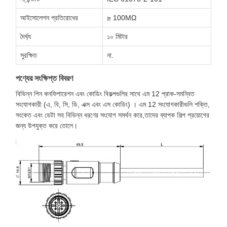
আইসোলেশন প্রতিরোধের
≥ 100MΩ
দৈর্ঘ্য
১০ মিটার
সুরক্ষিত
না.
পণ্যের সংক্ষিপ্ত বিবরণ
বিভিন্ন পিন কনফিগারেশন এবং কোডিং বিকল্পগুলির সাথে এম 12 প্রাক-সমন্বিত
সংযোগকারী (এ, বি, সি, ডি, এক্স এবং এস কোডিং) । এম 12 সংযোগকারীগুলি শক্তি,
সংকেত এবং ডেটা সহ বিভিন্ন ধরণের সংযোগ সমর্থন করে,তাদের ব্যাপক শিল্প প্রয়োগের
জন্য উপযুক্ত করে তোলে।