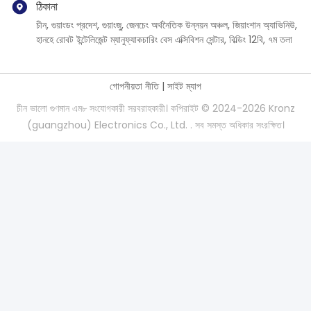
ঠিকানা
চীন, গুয়াংডং প্রদেশ, গুয়াংজু, জেনচেং অর্থনৈতিক উন্নয়ন অঞ্চল, জিয়াংশান অ্যাভিনিউ,
হানহে রোবট ইন্টেলিজেন্ট ম্যানুফ্যাকচারিং বেস এক্সিবিশন সেন্টার, বিল্ডিং 12বি, ৭ম তলা
গোপনীয়তা নীতি
|
সাইট ম্যাপ
চীন ভালো গুণমান এম৮ সংযোগকারী সরবরাহকারী। কপিরাইট © 2024-2026 Kronz
(guangzhou) Electronics Co., Ltd. . সব সমস্ত অধিকার সংরক্ষিত।