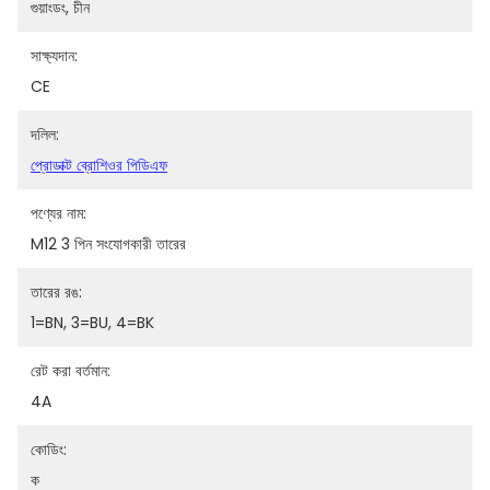
গুয়াংডং, চীন
সাক্ষ্যদান:
CE
দলিল:
প্রোডাক্ট ব্রোশিওর পিডিএফ
পণ্যের নাম:
M12 3 পিন সংযোগকারী তারের
তারের রঙ:
1=BN, 3=BU, 4=BK
রেট করা বর্তমান:
4A
কোডিং:
ক