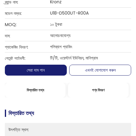
Kronz
ব্র্যান্ড নাম:
U18-D500UT-R00A
মডেল নম্বর:
১০ টুকরা
MOQ:
আলোচনাযোগ্য
দাম:
পলিব্যাগ প্যাকিং
প্যাকেজিং বিবরণ:
টি/টি, ওয়েস্টার্ন ইউনিয়ন, মানিগ্রাম
পেমেন্ট শর্তাবলী:
সেরা দাম পান
এখনই যোগাযোগ করুন
বিস্তারিত তথ্য
পণ্য বিবরণ
বিস্তারিত তথ্য
উৎপত্তি স্থল: