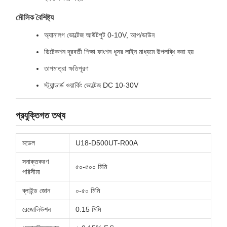
মৌলিক বৈশিষ্ট্য
অ্যানালগ ভোল্টেজ আউটপুট 0-10V, আপ/ডাউন
ডিটেকশন দূরবর্তী শিক্ষা ফাংশন ধূসর লাইন মাধ্যমে উপলব্ধি করা হয়
তাপমাত্রা ক্ষতিপূরণ
স্ট্যান্ডার্ড ওয়ার্কিং ভোল্টেজ DC 10-30V
প্রযুক্তিগত তথ্য
মডেল
U18-D500UT-R00A
সনাক্তকরণ
৫০-৫০০ মিমি
পরিসীমা
ব্লাইন্ড জোন
০-৫০ মিমি
রেজোলিউশন
0.15 মিমি