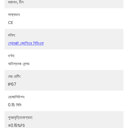
গুয়াংডং, চীন
সাক্ষ্যদান:
CE
দলিল:
প্রোডাক্ট ব্রোশিওর পিডিএফ
বর্ণনা:
অতিস্বনক সেন্সর
ঘের রেটিং:
IP67
রেজোলিউশন:
0.15 মিমি
পুনরাবৃত্তিযোগ্যতা:
±0.15%FS