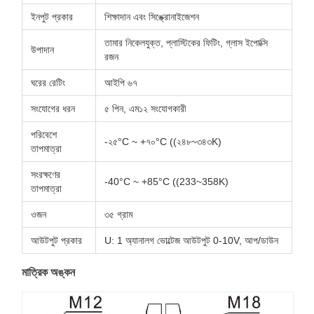
ইনপুট প্রকার
শিক্ষাদান এবং সিঙ্ক্রোনাইজেশন
তামার নিকেলযুক্ত, প্লাস্টিকের ফিটিং, গ্লাস ইপোক্সি
উপাদান
রজন
ঘরের রেটিং
আইপি ৬৭
সংযোগের ধরন
৫ পিন, এম১২ সংযোগকারী
পরিবেশে
-২৫°C ~ +৭০°C ((২৪৮~৩৪৩K)
তাপমাত্রা
সংরক্ষণের
-40°C ~ +85°C ((233~358K)
তাপমাত্রা
ওজন
৩৫ গ্রাম
আউটপুট প্রকার
U: 1 অ্যানালগ ভোল্টেজ আউটপুট 0-10V, আপ/ডাউন
মাত্রিক অঙ্কন