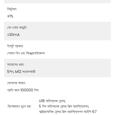
নির্ভুলতা:
±1%
নো-লোড কারেন্ট:
≤30mA
ইনপুট প্রকার:
শেখান-ইন এবং সিঙ্ক্রোনাইজেশন
সংযোগের ধরন:
5পিন, M12 সংযোগকারী
যোগানের ক্ষমতা:
প্রতি মাসে 100000 পিস
U18 অতিস্বনক সেন্সর
, 
বিশেষভাবে তুলে ধরা:
5 পিন অতিস্বনক সেন্সর শিল্প অ্যাপ্লিকেশন
, 
আল্ট্রাসোনিক সেন্সর শিল্প অ্যাপ্লিকেশন আইপি 67