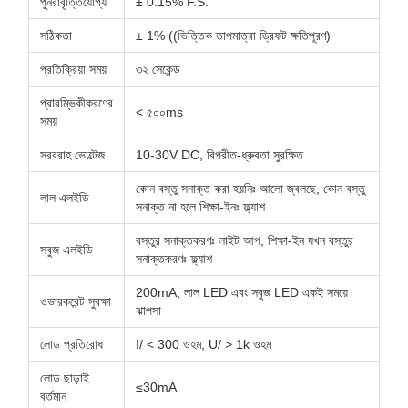
পুনরাবৃত্তিযোগ্য
± 0.15% F.S.
সঠিকতা
± 1% ((ভিত্তিক তাপমাত্রা ড্রিফট ক্ষতিপূরণ)
প্রতিক্রিয়া সময়
৩২ সেকেন্ড
প্রারম্ভিকীকরণের
< ৫০০ms
সময়
সরবরাহ ভোল্টেজ
10-30V DC, বিপরীত-ধ্রুবতা সুরক্ষিত
কোন বস্তু সনাক্ত করা হয়নিঃ আলো জ্বলছে, কোন বস্তু
লাল এলইডি
সনাক্ত না হলে শিক্ষা-ইনঃ ফ্ল্যাশ
বস্তুর সনাক্তকরণঃ লাইট আপ, শিক্ষা-ইন যখন বস্তুর
সবুজ এলইডি
সনাক্তকরণঃ ফ্ল্যাশ
200mA, লাল LED এবং সবুজ LED একই সময়ে
ওভারকরেন্ট সুরক্ষা
ঝাপসা
লোড প্রতিরোধ
I/ < 300 ওহম, U/ > 1k ওহম
লোড ছাড়াই
≤30mA
বর্তমান