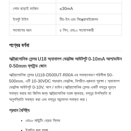
লোড ছাড়াই বর্তমান
≤30mA
ইনপুট টাইপ
টিচ-ইন এবং সিঙ্ক্রোনাইজেশন
সংযোগের ধরন
৫ পিন, এম১২ সংযোগকারী
পণ্যের বর্ণনা
আল্ট্রাসোনিক সেন্সর U18 অ্যানালগ ভোল্টেজ আউটপুট 0-10mA আপ/ডাউন
0-50mm ব্লাইন্ড জোন
আল্ট্রাসোনিক সেন্সর U118-D500UT-R00A এর সনাক্তকরণ পরিসীমা 50-
500mm, এটি 10-30VDC সরবরাহ ভোল্টেজ, বিপরীত-ধ্রুবতা সুরক্ষা। অ্যানালগ
ভোল্টেজ আউটপুট 0-10V, আপ / ডাউন।আল্ট্রাসোনিক সেন্সর একটি বস্তুর দূরত্ব
সনাক্ত করার মত জিনিস জন্য আল্ট্রাসোনিক তরঙ্গ ব্যবহার, বস্তুর উপস্থিতি বা
অনুপস্থিতি সনাক্ত করা এবং বস্তুর আন্দোলন সনাক্ত করা।
প্রধান বৈশিষ্ট্য
এম১৮ মাউন্টিং থ্রেড স্লিভ
ইনস্টল করা সহজ