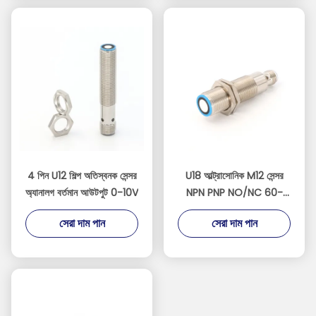
4 পিন U12 শিল্প অতিস্বনক সেন্সর
U18 আল্ট্রাসোনিক M12 সেন্সর
অ্যানালগ বর্তমান আউটপুট 0-10V
NPN PNP NO/NC 60-
1000mm 19Hz 5Pin
সেরা দাম পান
সেরা দাম পান