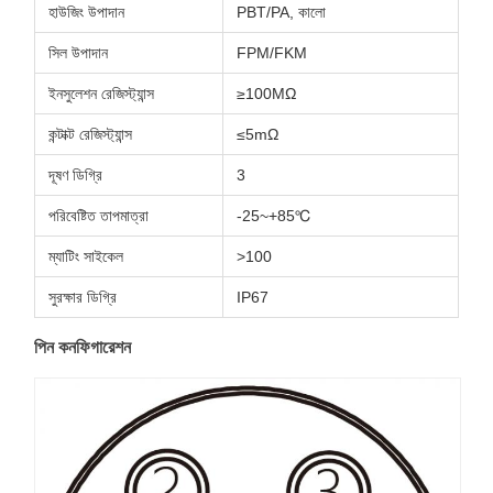
হাউজিং উপাদান
PBT/PA, কালো
সিল উপাদান
FPM/FKM
ইনসুলেশন রেজিস্ট্যান্স
≥100MΩ
কন্টাক্ট রেজিস্ট্যান্স
≤5mΩ
দূষণ ডিগ্রি
3
পরিবেষ্টিত তাপমাত্রা
-25~+85℃
ম্যাটিং সাইকেল
>100
সুরক্ষার ডিগ্রি
IP67
পিন কনফিগারেশন