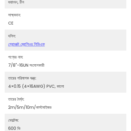
গুয়াংডং, চীন
সাক্ষ্যদান:
CE
দলিল:
প্রোডাক্ট ব্রোশিওর পিডিএফ
পণ্যের নাম:
7/8"-16UN সংযোগকারী
তারের পরিমাপক যন্ত্র:
4×0.15 (4×16AWG) PVC, কালো
তারের দৈর্ঘ্য:
2m/5m/10m/কাস্টমাইজড
ভোল্টেজ:
600 ভি