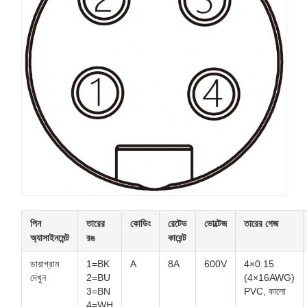
পিন
তারের
কোডিং
রেটেড
ভোল্টেজ
তারের গেজ
অ্যাসাইনমেন্ট
রঙ
কারেন্ট
ডায়াগ্রাম
1=BK
A
8A
600V
4×0.15
দেখুন
2=BU
(4×16AWG)
3=BN
PVC, কালো
4=WH