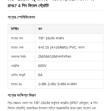
IP67 4 পিন ফিমেল স্ট্রেইট
পণ্যের স্পেসিফিকেশন
বৈশিষ্ট্য
মান
পণ্যের নাম
7/8"-16UN কানেক্টর
তারের গেজ
4×0.15 (4×16AWG) PVC, কালো
কেবলের দৈর্ঘ্য
2M/5M/10M/কাস্টমাইজড
ভোল্টেজ
600V
রেটেড কারেন্ট
8A
তারের রঙ
1=BK 2=BU 3=BN 4=WH
পণ্যের সংক্ষিপ্ত বিবরণ
প্রি-মোল্ডেড কেবল সহ 7/8"-16UN সার্কুলার কানেক্টর (IP67 রেটযুক্ত, 4 পিন
ফিমেল স্ট্রেইট) স্বয়ংক্রিয় উৎপাদন লাইনে সরঞ্জামগুলির মধ্যে দ্রুত সংযোগ এবং