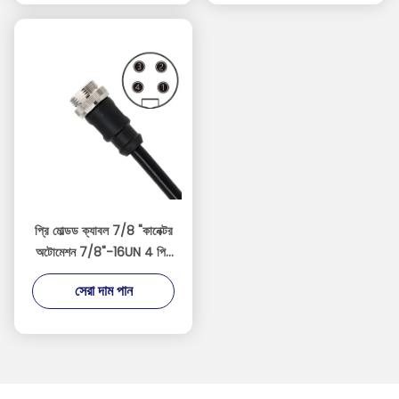
প্রি মোল্ডড ক্যাবল 7/8 "কানেক্টর
অটোমেশন 7/8"-16UN 4 পিন
পুরুষ জলরোধী
সেরা দাম পান