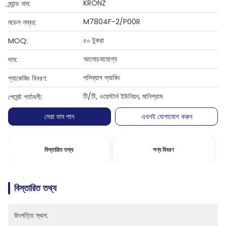
KRONZ
ব্র্যান্ড নাম:
M7804F-2/P00R
মডেল নম্বর:
৫০ টুকরা
MOQ:
আলোচনাযোগ্য
দাম:
পলিব্যাগ প্যাকিং
প্যাকেজিং বিবরণ:
টি/টি, ওয়েস্টার্ন ইউনিয়ন, মানিগ্রাম
পেমেন্ট শর্তাবলী:
সেরা দাম পান
এখনই যোগাযোগ করুন
বিস্তারিত তথ্য
পণ্য বিবরণ
বিস্তারিত তথ্য
উৎপত্তি স্থল: