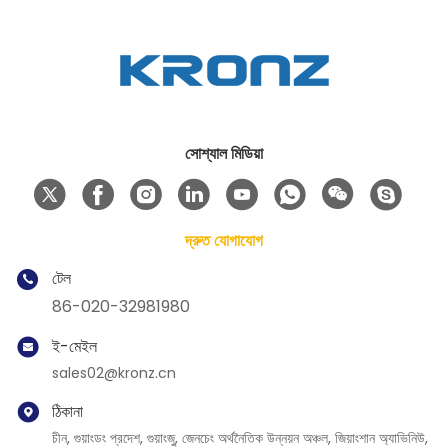
সোশ্যাল মিডিয়া
দ্রুত যোগাযোগ
টেল
86-020-32981980
ই-মেইল
sales02@kronz.cn
ঠিকানা
চীন, গুয়াংডং প্রদেশ, গুয়াংজু, জেনচেং অর্থনৈতিক উন্নয়ন অঞ্চল, জিয়াংশান অ্যাভিনিউ,