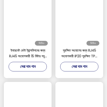
প্যাকিং এবং শিপিং
RJ45 সংযোগকারীটি পণ্যের সনাক্তকরণ এবং হ্যান্ডলিং নির্দেশাবলীর জন্য যথাযথ লেবেল সহ
শক্তিশালী কার্ডবোর্ড বাক্সে প্যাক করা হয়।আমরা সব অর্ডারের জন্য ট্র্যাকিং নম্বর দিয়ে নামী
কুরিয়ার সার্ভিসের মাধ্যমে জাহাজ পাঠাইডেলিভারি সময় গন্তব্য এবং শিপিং পদ্ধতি নির্বাচিত
উপর নির্ভর করে পরিবর্তিত হয়।
ট্যাগ:
আরজে৪৫ সংযোগকারী প্লাগ
আরজে৪৫ ফিল্ড অ্যাসেম্বলি সংযোগকারী
RJ45 ফিল্ড ওয়্যারযোগ্য সংযোগকারী