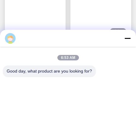
সম্পর্কিত পণ্য
6:53 AM
Good day, what product are you looking for?
ভিডিও
ভিডিও
ইথারনেট ডেটা ট্রান্সমিশনের জন্য
সুরক্ষিত সংযোগের জন্য RJ45
RJ45 সংযোগকারী 15 মিটার সবুজ
সংযোগকারী IP20 সুরক্ষিত TPU
তারের সাথে 4 পিন Cat5e
ইথারনেট ক্যাবল Cat6A
সেরা দাম পান
সেরা দাম পান