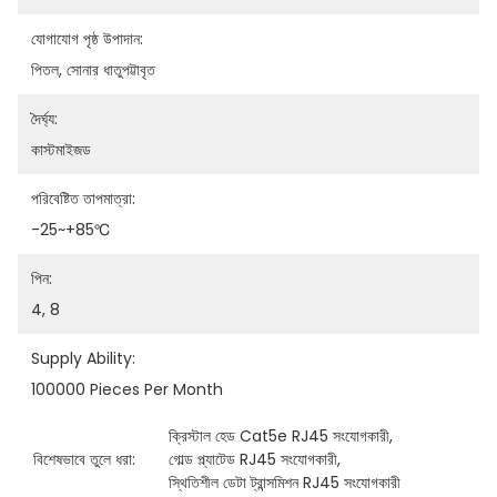
যোগাযোগ পৃষ্ঠ উপাদান:
পিতল, সোনার ধাতুপট্টাবৃত
দৈর্ঘ্য:
কাস্টমাইজড
পরিবেষ্টিত তাপমাত্রা:
-25~+85℃
পিন:
4, 8
Supply Ability:
100000 Pieces Per Month
ক্রিস্টাল হেড Cat5e RJ45 সংযোগকারী
, 
বিশেষভাবে তুলে ধরা:
গোল্ড প্ল্যাটেড RJ45 সংযোগকারী
, 
স্থিতিশীল ডেটা ট্রান্সমিশন RJ45 সংযোগকারী