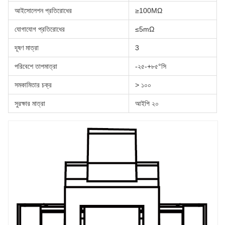
আইসোলেশন প্রতিরোধের
≥100MΩ
যোগাযোগ প্রতিরোধের
≤5mΩ
দূষণ মাত্রা
3
পরিবেশে তাপমাত্রা
-২৫-+৮৫°সি
সমকামিতার চক্র
> ১০০
সুরক্ষার মাত্রা
আইপি ২০