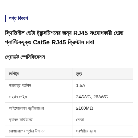
পণ্য বিবরণ
স্থিতিশীল ডেটা ট্রান্সমিশনের জন্য RJ45 সংযোগকারী গোল্ড
প্লাস্টিকযুক্ত Cat5e RJ45 ক্রিস্টাল মাথা
প্রোডাক্ট স্পেসিফিকেশন
বৈশিষ্ট্য
মূল্য
নামমাত্র বর্তমান
1.5A
ওয়্যার গেইজ
24AWG, 26AWG
আইসোলেশন প্রতিরোধের
≥100MΩ
ক্যাবল আউটলেট
সোজা
যোগাযোগের পৃষ্ঠের উপাদান
স্বর্ণায়িত ব্রাস