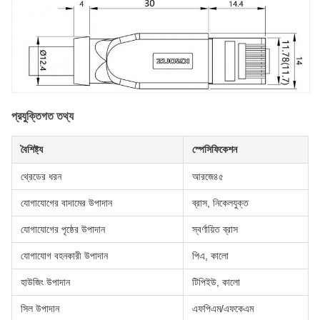
প্রযুক্তিগত তথ্য
বৈশিষ্ট্য
স্পেসিফিকেশন
থ্রেডের ধরন
আরজে৪৫
যোগাযোগের বাদামের উপাদান
ব্রাস, নিকেলযুক্ত
যোগাযোগের পৃষ্ঠের উপাদান
স্বর্ণায়িত ব্রাস
যোগাযোগ বহনকারী উপাদান
পিএ, কালো
হাউজিং উপাদান
টিপিইউ, কালো
সিল উপাদান
এফপিএম/এফকেএম