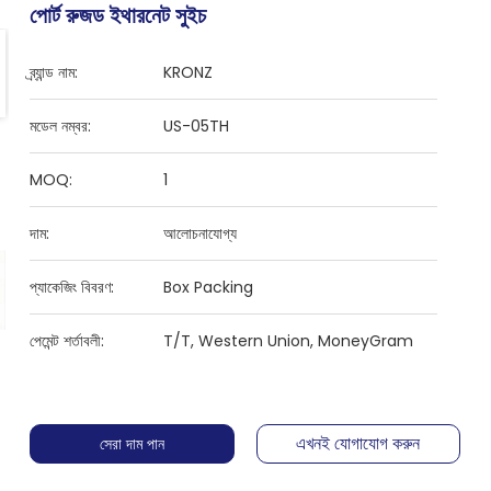
পোর্ট রুজড ইথারনেট সুইচ
ব্র্যান্ড নাম:
KRONZ
মডেল নম্বর:
US-05TH
MOQ:
1
দাম:
আলোচনাযোগ্য
প্যাকেজিং বিবরণ:
Box Packing
পেমেন্ট শর্তাবলী:
T/T, Western Union, MoneyGram
এখনই যোগাযোগ করুন
সেরা দাম পান