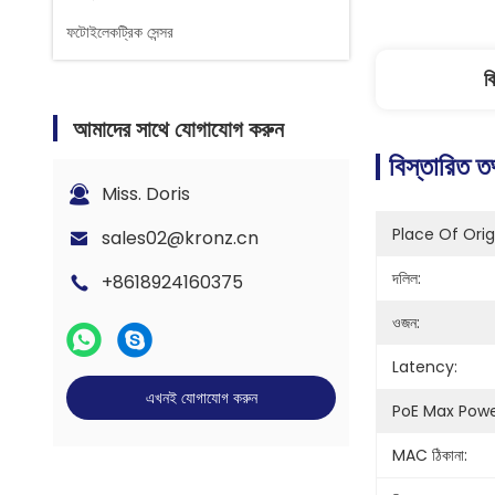
ফটোইলেকট্রিক সেন্সর
ব
আমাদের সাথে যোগাযোগ করুন
বিস্তারিত ত
Miss. Doris
Place Of Orig
sales02@kronz.cn
দলিল:
+8618924160375
ওজন:
Latency:
এখনই যোগাযোগ করুন
PoE Max Power
MAC ঠিকানা: