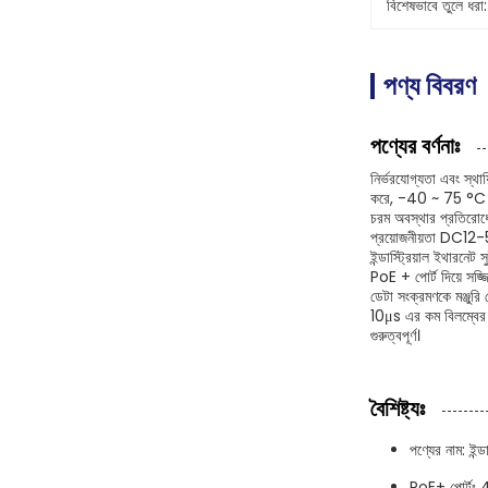
বিশেষভাবে তুলে ধরা:
পণ্য বিবরণ
পণ্যের বর্ণনাঃ
নির্ভরযোগ্যতা এবং স্থায
করে, -40 ~ 75 °C ((
চরম অবস্থার প্রতিরোধের
প্রয়োজনীয়তা DC12-
ইন্ডাস্ট্রিয়াল ইথারনে
PoE + পোর্ট দিয়ে সজ্
ডেটা সংক্রমণকে মঞ্জুরি
10μs এর কম বিলম্বের সা
গুরুত্বপূর্ণ।
বৈশিষ্ট্যঃ
পণ্যের নাম: ইন্ড
PoE+ পোর্টঃ 