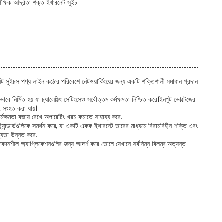
ক্ষিক আর্দ্রতা শক্ত ইথারনেট সুইচ
থারনেট সুইচস পণ্য লাইন কঠোর পরিবেশে নেটওয়ার্কিংয়ের জন্য একটি শক্তিশালী সমাধান প্রদান
নির্মিত হয় যা চ্যালেঞ্জিং সেটিংসেও সর্বোত্তম কর্মক্ষমতা নিশ্চিত করে।ইনপুট ভোল্টেজের
সংহত করা যায়।
র্মক্ষমতা বজায় রেখে অপারেটিং খরচ কমাতে সাহায্য করে.
ডার্ডগুলিকে সমর্থন করে, যা একটি একক ইথারনেট তারের মাধ্যমে বিরামবিহীন শক্তি এবং
স্যতা উন্নত করে.
ংবেদনশীল অ্যাপ্লিকেশনগুলির জন্য আদর্শ করে তোলে যেখানে সর্বনিম্ন বিলম্ব অত্যন্ত