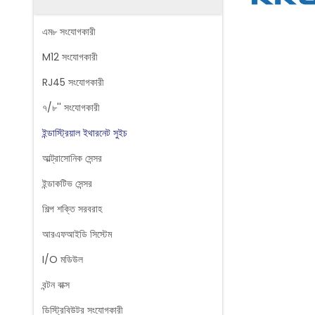
এম৮ সংযোগকারী
M12 সংযোগকারী
RJ45 সংযোগকারী
৭/৮'' সংযোগকারী
ইন্ডাস্ট্রিয়াল ইথারনেট সুইচ
আল্ট্রাসোনিক সেন্সর
ইন্ডাকটিভ সেন্সর
শিল্প শক্তি সরবরাহ
আরএফআইডি সিস্টেম
I/O মডিউল
বন্টন বাক্স
ডিস্ট্রিবিউটর সংযোগকারী