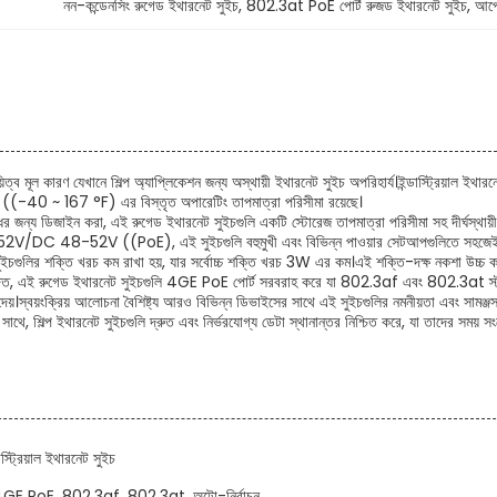
নন-কন্ডেনসিং রুগেড ইথারনেট সুইচ
, 
802.3at PoE পোর্ট রুজড ইথারনেট সুইচ
, 
আপে
়িত্ব মূল কারণ যেখানে শিল্প অ্যাপ্লিকেশন জন্য অস্থায়ী ইথারনেট সুইচ অপরিহার্য।ইন্ডাস্ট্রিয়াল ই
-40 ~ 167 °F) এর বিস্তৃত অপারেটিং তাপমাত্রা পরিসীমা রয়েছে।
 জন্য ডিজাইন করা, এই রুগেড ইথারনেট সুইচগুলি একটি স্টোরেজ তাপমাত্রা পরিসীমা সহ দীর্ঘস্থায়ীভাবে 
52V/DC 48-52V ((PoE), এই সুইচগুলি বহুমুখী এবং বিভিন্ন পাওয়ার সেটআপগুলিতে সহজেই 
ট সুইচগুলির শক্তি খরচ কম রাখা হয়, যার সর্বোচ্চ শক্তি খরচ 3W এর কম।এই শক্তি-দক্ষ নকশা উচ্চ ক
জিত, এই রুগেড ইথারনেট সুইচগুলি 4GE PoE পোর্ট সরবরাহ করে যা 802.3af এবং 802.3at স্ট্যান্
 দেয়।স্বয়ংক্রিয় আলোচনা বৈশিষ্ট্য আরও বিভিন্ন ডিভাইসের সাথে এই সুইচগুলির নমনীয়তা এবং সামঞ্জ
থে, শিল্প ইথারনেট সুইচগুলি দ্রুত এবং নির্ভরযোগ্য ডেটা স্থানান্তর নিশ্চিত করে, যা তাদের সময় স
াস্ট্রিয়াল ইথারনেট সুইচ
4GE PoE, 802.3af, 802.3at, অটো-নির্বাচন