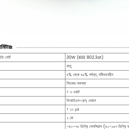
ামিটারঃ
রতি পোর্ট
30W (IEEE 802.3at)
ধাতু
৫% থেকে ৯৫% পর্যন্ত, ঘনীভবনহীন
লিংকের অবস্থা
< ৩ ওয়াট
ডিআইএন-রেল, দেয়াল
< ১০ μs
২ কে
-৪০-৭৫ ডিগ্রি সেলসিয়াস (৪০-১৬৭ ডিগ্রি 