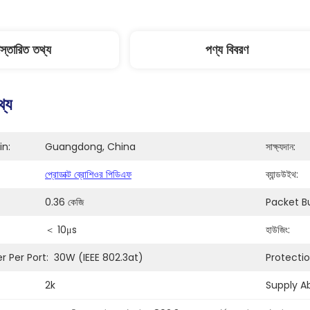
িস্তারিত তথ্য
পণ্য বিবরণ
থ্য
in:
Guangdong, China
সাক্ষ্যদান:
প্রোডাক্ট ব্রোশিওর পিডিএফ
ব্যান্ডউইথ:
0.36 কেজি
Packet B
＜ 10μs
হাউজিং:
 Per Port:
30W (IEEE 802.3at)
Protectio
2k
Supply Abi