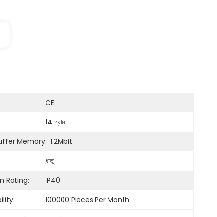
CE
14 গ্রাম
uffer Memory:
1.2Mbit
ধাতু
n Rating:
IP40
lity:
100000 Pieces Per Month