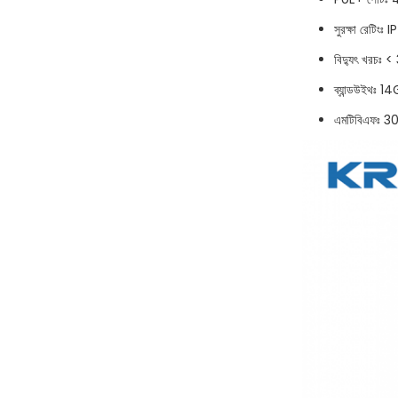
সুরক্ষা রেটিংঃ 
বিদ্যুৎ খরচঃ 
ব্যান্ডউইথঃ 14
এমটিবিএফঃ 30