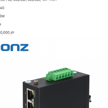
IP40
< 3W
G
0,000 ঘন্টা