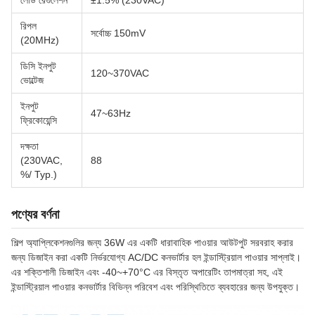
লোড রেগুলেশন
±1.5% (230VAC)
রিপল
সর্বোচ্চ 150mV
(20MHz)
ডিসি ইনপুট
120~370VAC
ভোল্টেজ
ইনপুট
47~63Hz
ফ্রিকোয়েন্সি
দক্ষতা
(230VAC,
88
%/ Typ.)
পণ্যের বর্ণনা
শিল্প অ্যাপ্লিকেশনগুলির জন্য 36W এর একটি ধারাবাহিক পাওয়ার আউটপুট সরবরাহ করার
জন্য ডিজাইন করা একটি নির্ভরযোগ্য AC/DC কনভার্টার হল ইন্ডাস্ট্রিয়াল পাওয়ার সাপ্লাই।
এর শক্তিশালী ডিজাইন এবং -40~+70°C এর বিস্তৃত অপারেটিং তাপমাত্রা সহ, এই
ইন্ডাস্ট্রিয়াল পাওয়ার কনভার্টার বিভিন্ন পরিবেশ এবং পরিস্থিতিতে ব্যবহারের জন্য উপযুক্ত।