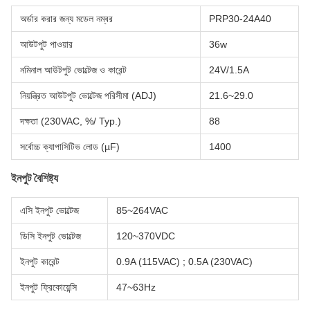
অর্ডার করার জন্য মডেল নম্বর
PRP30-24A40
আউটপুট পাওয়ার
36w
নমিনাল আউটপুট ভোল্টেজ ও কারেন্ট
24V/1.5A
নিয়ন্ত্রিত আউটপুট ভোল্টেজ পরিসীমা (ADJ)
21.6~29.0
দক্ষতা (230VAC, %/ Typ.)
88
সর্বোচ্চ ক্যাপাসিটিভ লোড (µF)
1400
ইনপুট বৈশিষ্ট্য
এসি ইনপুট ভোল্টেজ
85~264VAC
ডিসি ইনপুট ভোল্টেজ
120~370VDC
ইনপুট কারেন্ট
0.9A (115VAC) ; 0.5A (230VAC)
ইনপুট ফ্রিকোয়েন্সি
47~63Hz