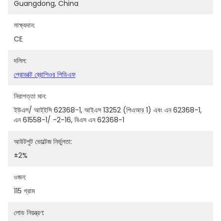
Guangdong, China
সাক্ষ্যদান:
CE
দলিল:
প্রোডাক্ট ব্রোশিওর পিডিএফ
নিরাপত্তা মান:
ইউএল/ আইইসি 62368-1, আইএস 13252 (পিএআর 1) এবং এন 62368-1, 
এন 61558-1/ -2-16, বিএস এন 62368-1
আউটপুট ভোল্টেজ নির্ভুলতা:
±2%
ওজন:
115 গ্রাম
লোড নিয়ন্ত্রণ: