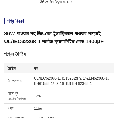
36W শিল্প বিদ্যুৎ সরবরাহ
পণ্য বিবরণ
36W পাওয়ার সহ ডিন-রেল ইন্ডাস্ট্রিয়াল পাওয়ার সাপ্লাই
UL/IEC62368-1 সর্বোচ্চ ক্যাপাসিটিভ লোড 1400µF
পণ্যের বৈশিষ্ট্য
বৈশিষ্ট্য
মান
UL/IEC62368-1, IS13252(Par1)&EN62368-1,
নিরাপত্তা মান
EN61558-1/ -2-16, BS EN 62368-1
আউটপুট
±2%
ভোল্টেজ নির্ভুলতা
ওজন
115g