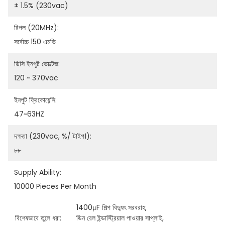
± 1.5% (230vac)
রিপল (20MHz):
সর্বোচ্চ 150 এমভি
ডিসি ইনপুট ভোল্টেজ:
120 ~ 370vac
ইনপুট ফ্রিকোয়েন্সি:
47~63HZ
দক্ষতা (230vac, %/ টাইপ।):
৮৮
Supply Ability:
10000 Pieces Per Month
1400μF শিল্প বিদ্যুৎ সরবরাহ
, 
বিশেষভাবে তুলে ধরা:
ডিন রেল ইন্ডাস্ট্রিয়াল পাওয়ার সাপ্লাই
, 