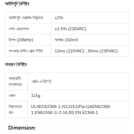
আউটপুট বৈশিষ্ট্য
আউটপুট ভোল্টেজ নির্ভুলতা
±2%
লোড রেগুলেশন
±1.5% (230VAC)
রিপল (20MHz)
সর্বোচ্চ 150mV
পাওয়ার-ডাউন হোল্ড টাইম
12ms (115VAC) ; 60ms (230VAC)
সাধারণ বৈশিষ্ট্য
অপারেটিং
-40~+70°C
তাপমাত্রা
ওজন
115g
নিরাপত্তা
UL/IEC62368-1,IS13252(Par1)&EN62368-
মান
1,EN61558-1/-2-16,BS EN 62368-1