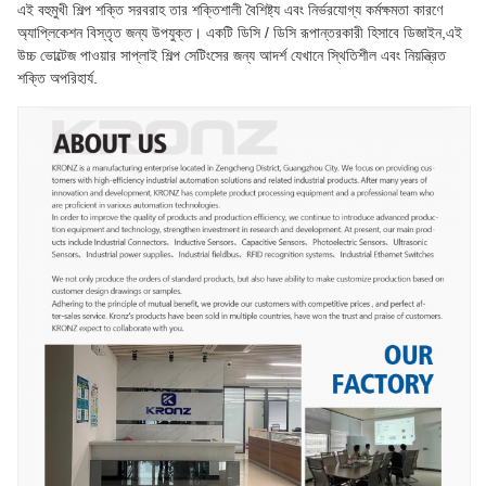
এই বহুমুখী শিল্প শক্তি সরবরাহ তার শক্তিশালী বৈশিষ্ট্য এবং নির্ভরযোগ্য কর্মক্ষমতা কারণে
অ্যাপ্লিকেশন বিস্তৃত জন্য উপযুক্ত। একটি ডিসি / ডিসি রূপান্তরকারী হিসাবে ডিজাইন,এই
উচ্চ ভোল্টেজ পাওয়ার সাপ্লাই শিল্প সেটিংসের জন্য আদর্শ যেখানে স্থিতিশীল এবং নিয়ন্ত্রিত
শক্তি অপরিহার্য.