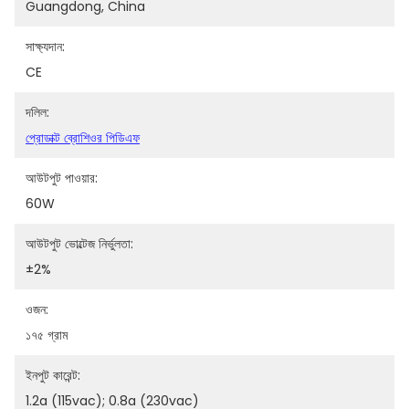
Guangdong, China
সাক্ষ্যদান:
CE
দলিল:
প্রোডাক্ট ব্রোশিওর পিডিএফ
আউটপুট পাওয়ার:
60W
আউটপুট ভোল্টেজ নির্ভুলতা:
±2%
ওজন:
১৭৫ গ্রাম
ইনপুট কারেন্ট:
1.2a (115vac); 0.8a (230vac)