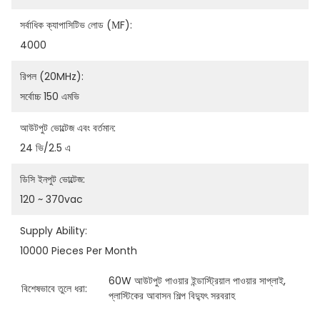
সর্বাধিক ক্যাপাসিটিভ লোড (μF):
4000
রিপল (20MHz):
সর্বোচ্চ 150 এমভি
আউটপুট ভোল্টেজ এবং বর্তমান:
24 ভি/2.5 এ
ডিসি ইনপুট ভোল্টেজ:
120 ~ 370vac
Supply Ability:
10000 Pieces Per Month
60W আউটপুট পাওয়ার ইন্ডাস্ট্রিয়াল পাওয়ার সাপ্লাই
, 
বিশেষভাবে তুলে ধরা:
প্লাস্টিকের আবাসন শিল্প বিদ্যুৎ সরবরাহ