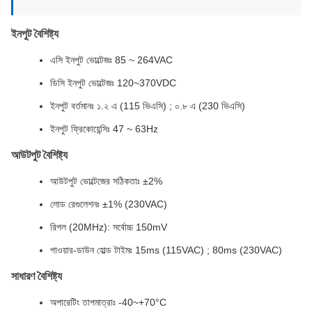
ইনপুট বৈশিষ্ট্য
এসি ইনপুট ভোল্টেজঃ 85 ~ 264VAC
ডিসি ইনপুট ভোল্টেজঃ 120~370VDC
ইনপুট বর্তমানঃ ১.২ এ (115 ভিএসি) ; ০.৮ এ (230 ভিএসি)
ইনপুট ফ্রিকোয়েন্সিঃ 47 ~ 63Hz
আউটপুট বৈশিষ্ট্য
আউটপুট ভোল্টেজের সঠিকতাঃ ±2%
লোড রেগুলেশনঃ ±1% (230VAC)
রিপল (20MHz): সর্বোচ্চ 150mV
পাওয়ার-ডাউন হোল্ড টাইমঃ 15ms (115VAC) ; 80ms (230VAC)
সাধারণ বৈশিষ্ট্য
অপারেটিং তাপমাত্রাঃ -40~+70°C