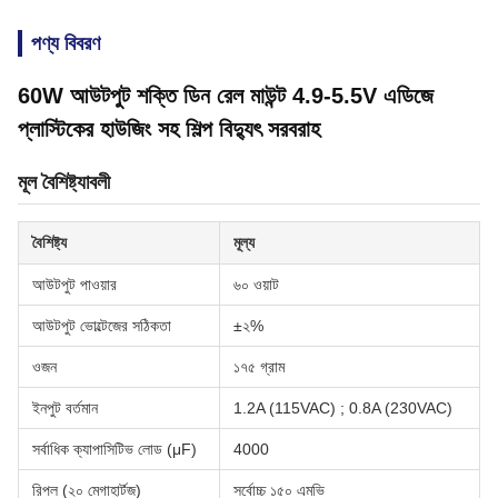
পণ্য বিবরণ
60W আউটপুট শক্তি ডিন রেল মাউন্ট 4.9-5.5V এডিজে
প্লাস্টিকের হাউজিং সহ শিল্প বিদ্যুৎ সরবরাহ
মূল বৈশিষ্ট্যাবলী
বৈশিষ্ট্য
মূল্য
আউটপুট পাওয়ার
৬০ ওয়াট
আউটপুট ভোল্টেজের সঠিকতা
±২%
ওজন
১৭৫ গ্রাম
ইনপুট বর্তমান
1.2A (115VAC) ; 0.8A (230VAC)
সর্বাধিক ক্যাপাসিটিভ লোড (μF)
4000
রিপল (২০ মেগাহার্টজ)
সর্বোচ্চ ১৫০ এমভি