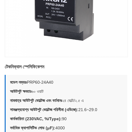
টেকনিক্যাল স্পেসিফিকেশন
মডেল নম্বরঃ
PRP60-24A40
আউটপুট ক্ষমতাঃ
৬০ ওয়াট
নামমাত্র আউটপুট ভোল্টেজ এবং বর্তমানঃ
২৪ ভোল্ট/২.৫ এ
সামঞ্জস্যযোগ্য আউটপুট ভোল্টেজ পরিসীমা (এডিজে):
21.6~29.0
কার্যকারিতা (230VAC, %/Type):
90
সর্বাধিক ক্যাপাসিটিভ লোড (μF):
4000