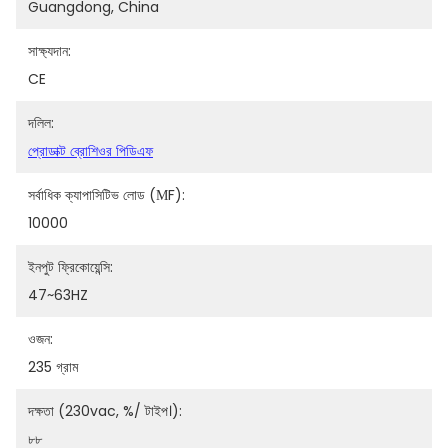
Guangdong, China
সাক্ষ্যদান:
CE
দলিল:
প্রোডাক্ট ব্রোশিওর পিডিএফ
সর্বাধিক ক্যাপাসিটিভ লোড (μF):
10000
ইনপুট ফ্রিকোয়েন্সি:
47~63HZ
ওজন:
235 গ্রাম
দক্ষতা (230vac, %/ টাইপ।):
৮৮