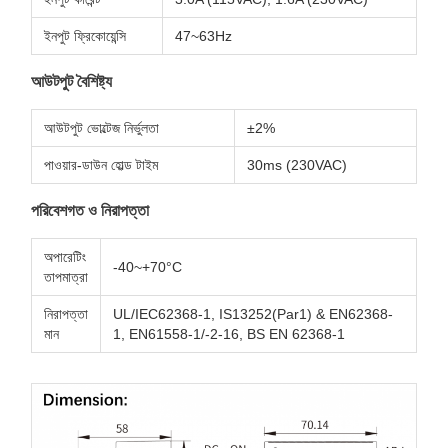
ইনপুট ফ্রিকোয়েন্সি
47~63Hz
আউটপুট বৈশিষ্ট্য
আউটপুট ভোল্টেজ নির্ভুলতা
±2%
পাওয়ার-ডাউন হোল্ড টাইম
30ms (230VAC)
পরিবেশগত ও নিরাপত্তা
অপারেটিং
-40~+70°C
তাপমাত্রা
নিরাপত্তা
UL/IEC62368-1, IS13252(Par1) & EN62368-
মান
1, EN61558-1/-2-16, BS EN 62368-1