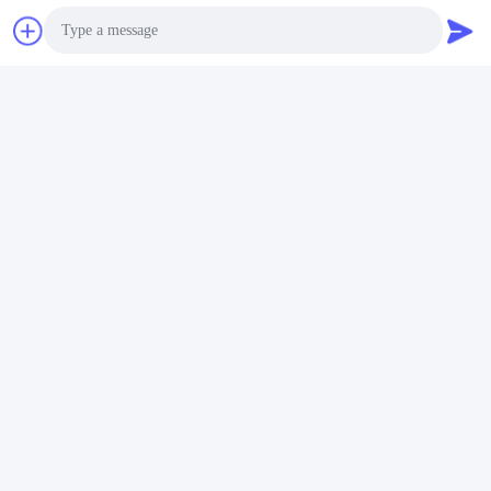
Photo
Video Call
Audio Call
ইন্ডাস্ট্রিয়াল কুলিং স্টার্ট ডিআইএন
LED লাইট ইন্ডাস্ট্রিয়াল পাওয়ার
রেল পাওয়ার সাপ্লাই এসি/ডিসি
সাপ্লাই এসি/ডিসি 24V/5A
ইনপুট 48V/2.5A
DIN রেল কুলিং স্টার্ট
সেরা দাম পান
সেরা দাম পান