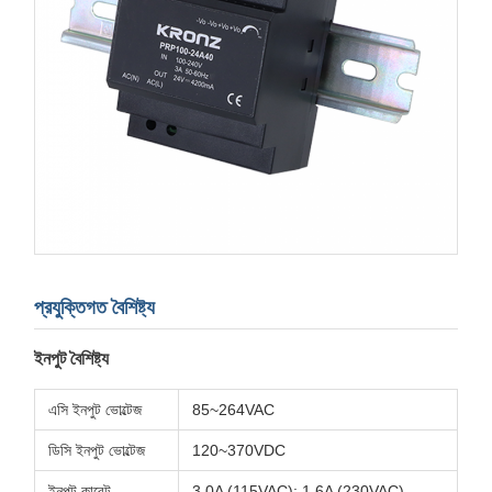
প্রযুক্তিগত বৈশিষ্ট্য
ইনপুট বৈশিষ্ট্য
এসি ইনপুট ভোল্টেজ
85~264VAC
ডিসি ইনপুট ভোল্টেজ
120~370VDC
ইনপুট কারেন্ট
3.0A (115VAC); 1.6A (230VAC)