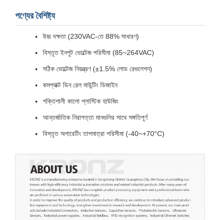
পণ্যের বৈশিষ্ট্য
উচ্চ দক্ষতা (230VAC-তে 88% সাধারণ)
বিস্তৃত ইনপুট ভোল্টেজ পরিসীমা (85~264VAC)
সঠিক ভোল্টেজ নিয়ন্ত্রণ (±1.5% লোড রেগুলেশন)
কমপ্যাক্ট ডিন রেল মাউন্টিং ডিজাইন
শক্তিশালী কালো প্লাস্টিক হাউজিং
আন্তর্জাতিক নিরাপত্তা মানগুলির সাথে সঙ্গতিপূর্ণ
বিস্তৃত অপারেটিং তাপমাত্রা পরিসীমা (-40~+70°C)