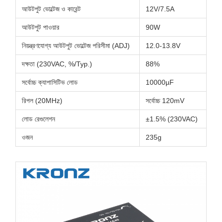
আউটপুট ভোল্টেজ ও কারেন্ট
12V/7.5A
আউটপুট পাওয়ার
90W
নিয়ন্ত্রণযোগ্য আউটপুট ভোল্টেজ পরিসীমা (ADJ)
12.0-13.8V
দক্ষতা (230VAC, %/Typ.)
88%
সর্বোচ্চ ক্যাপাসিটিভ লোড
10000µF
রিপল (20MHz)
সর্বোচ্চ 120mV
লোড রেগুলেশন
±1.5% (230VAC)
ওজন
235g