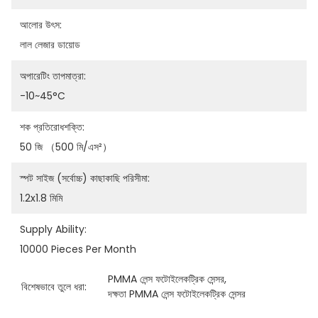
আলোর উৎস:
লাল লেজার ডায়োড
অপারেটিং তাপমাত্রা:
-10~45°C
শক প্রতিরোধশক্তি:
50 জি （500 মি/এস²）
স্পট সাইজ (সর্বোচ্চ) কাছাকাছি পরিসীমা:
1.2x1.8 মিমি
Supply Ability:
10000 Pieces Per Month
PMMA লেন্স ফটোইলেকট্রিক সেন্সর
, 
বিশেষভাবে তুলে ধরা:
দক্ষতা PMMA লেন্স ফটোইলেকট্রিক সেন্সর