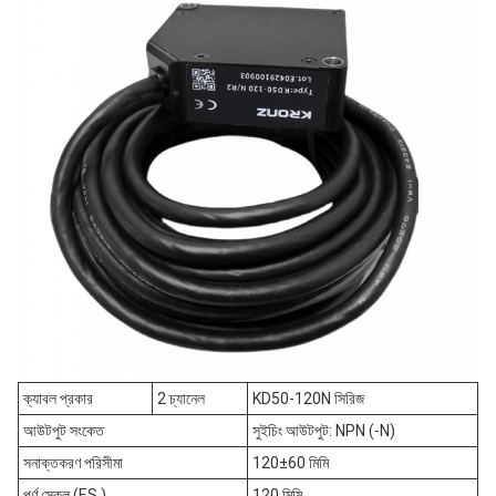
ক্যাবল প্রকার
2 চ্যানেল
KD50-120N সিরিজ
আউটপুট সংকেত
সুইচিং আউটপুট: NPN (-N)
সনাক্তকরণ পরিসীমা
120±60 মিমি
পূর্ণ স্কেল (F.S.)
120 মিমি