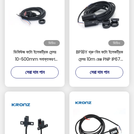
ভিডিও
ভিডিও
ডিফিউজ ফটো ইলেকট্রিক সেন্সর
BP18Y থ্রু-বিম ফটো ইলেকট্রিক
10-500mm সনাক্তকরণ
সেন্সর 10m রেঞ্জ PNP IP67
NPN/PNP আউটপুট 24V
কঠোর পরিবেশের জন্য রেট
সেরা দাম পান
সেরা দাম পান
100mA লাল আলো 635nm