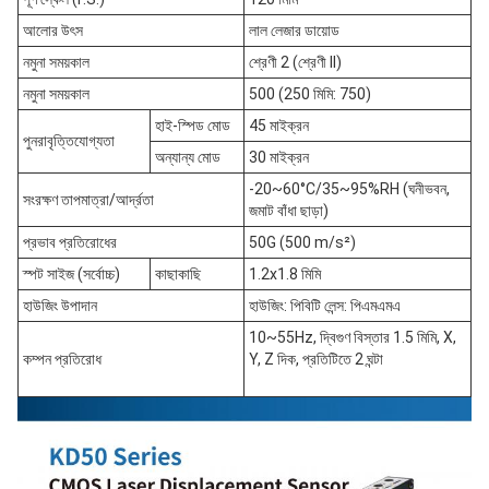
আলোর উৎস
লাল লেজার ডায়োড
নমুনা সময়কাল
শ্রেণী 2 (শ্রেণী II)
নমুনা সময়কাল
500 (250 মিমি: 750)
হাই-স্পিড মোড
45 মাইক্রন
পুনরাবৃত্তিযোগ্যতা
অন্যান্য মোড
30 মাইক্রন
-20~60°C/35~95%RH (ঘনীভবন,
সংরক্ষণ তাপমাত্রা/আর্দ্রতা
জমাট বাঁধা ছাড়া)
প্রভাব প্রতিরোধের
50G (500 m/s²)
স্পট সাইজ (সর্বোচ্চ)
কাছাকাছি
1.2x1.8 মিমি
হাউজিং উপাদান
হাউজিং: পিবিটি লেন্স: পিএমএমএ
10~55Hz, দ্বিগুণ বিস্তার 1.5 মিমি, X,
কম্পন প্রতিরোধ
Y, Z দিক, প্রতিটিতে 2 ঘন্টা