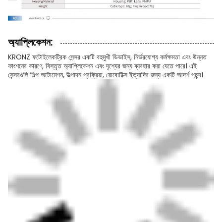
অ্যাপ্লিকেশন:
KRONZ ফটোইলেকট্রিক সেন্সর একটি বহুমুখী ডিভাইস, নির্ভরযোগ্য কর্মক্ষমতা এবং উন্নত
ফাংশনের কারণে, বিস্তৃত অ্যাপ্লিকেশন এবং দৃশ্যের জন্য ব্যবহার করা যেতে পারে। এই
সেন্সরগুলি শিল্প অটোমেশন, উত্পাদন প্রক্রিয়া, রোবোটিক্স ইত্যাদির জন্য একটি আদর্শ পছন্দ।