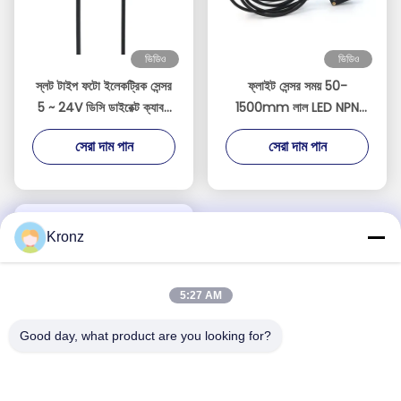
ভিডিও
ভিডিও
স্লট টাইপ ফটো ইলেকট্রিক সেন্সর
ফ্লাইট সেন্সর সময় 50-
5 ~ 24V ডিসি ডাইরেক্ট ক্যাবল
1500mm লাল LED NPN
আউটপুট টাইপ NPN BSM-
প্রতিফলিত IP65 টাইপ সনাক্ত
সেরা দাম পান
সেরা দাম পান
T45N সূচক লাল LED IP67
TOF সেন্সর
Kronz
5:27 AM
Good day, what product are you looking for?
ভিডিও