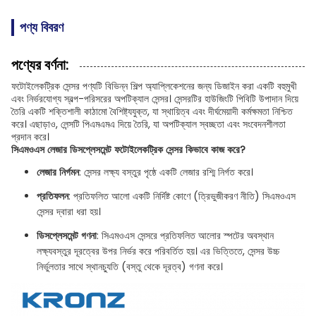
পণ্য বিবরণ
পণ্যের বর্ণনা:
ফটোইলেকট্রিক সেন্সর পণ্যটি বিভিন্ন শিল্প অ্যাপ্লিকেশনের জন্য ডিজাইন করা একটি বহুমুখী
এবং নির্ভরযোগ্য স্বল্প-পরিসরের অপটিক্যাল সেন্সর। সেন্সরটির হাউজিংটি পিবিটি উপাদান দিয়ে
তৈরি একটি শক্তিশালী কাঠামো বৈশিষ্ট্যযুক্ত, যা স্থায়িত্ব এবং দীর্ঘমেয়াদী কর্মক্ষমতা নিশ্চিত
করে। এছাড়াও, লেন্সটি পিএমএমএ দিয়ে তৈরি, যা অপটিক্যাল স্বচ্ছতা এবং সংবেদনশীলতা
প্রদান করে।
সিএমওএস লেজার ডিসপ্লেসমেন্ট ফটোইলেকট্রিক সেন্সর কিভাবে কাজ করে?
লেজার নির্গমন
: সেন্সর লক্ষ্য বস্তুর পৃষ্ঠে একটি লেজার রশ্মি নির্গত করে।
প্রতিফলন
: প্রতিফলিত আলো একটি নির্দিষ্ট কোণে (ত্রিভুজীকরণ নীতি) সিএমওএস
সেন্সর দ্বারা ধরা হয়।
ডিসপ্লেসমেন্ট গণনা
: সিএমওএস সেন্সরে প্রতিফলিত আলোর স্পটের অবস্থান
লক্ষ্যবস্তুর দূরত্বের উপর নির্ভর করে পরিবর্তিত হয়। এর ভিত্তিতে, সেন্সর উচ্চ
নির্ভুলতার সাথে স্থানচ্যুতি (বস্তু থেকে দূরত্ব) গণনা করে।