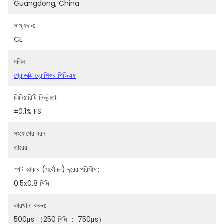
Guangdong, China
সাক্ষ্যদান:
CE
দলিল:
প্রোডাক্ট ব্রোশিওর পিডিএফ
লিনিয়ারিটি নির্ভুলতা:
±0.1% FS
সংযোগের ধরন:
তারের
স্পট আকার (সর্বোচ্চ।) দূরের পরিসীমা:
0.5x0.8 মিমি
কারখানা করুন:
500μs （250 মিমি ： 750μs）