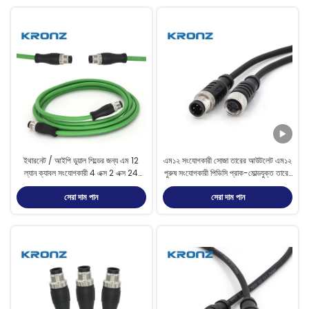
ইথারনেট / আইপি ডুয়াল শিল্ডের জন্য এম 12
এম১২ সংযোগকারী সোজা তারের আউটলেট এম১২
ল্যান ক্যাবল সংযোগকারী 4 এক্স 2 এক্স 24
পুরুষ সংযোগকারী পিভিসি প্রাক-মোল্ডযুক্ত তারের
এডাব্লুজি হলুদ সবুজ ওডি = 80
সাথে
সেরা দাম পান
সেরা দাম পান