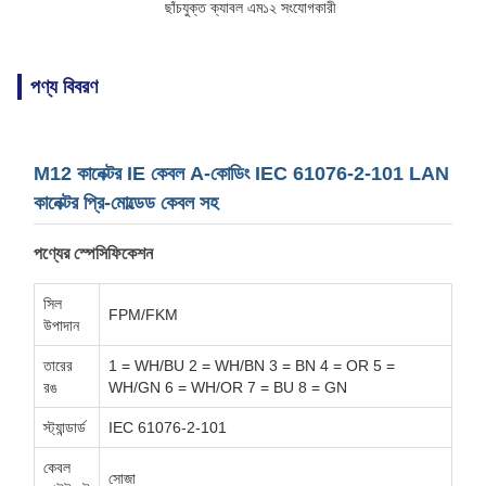
ছাঁচযুক্ত ক্যাবল এম১২ সংযোগকারী
পণ্য বিবরণ
M12 কানেক্টর IE কেবল A-কোডিং IEC 61076-2-101 LAN
কানেক্টর প্রি-মোল্ডেড কেবল সহ
পণ্যের স্পেসিফিকেশন
সিল
FPM/FKM
উপাদান
তারের
1 = WH/BU 2 = WH/BN 3 = BN 4 = OR 5 =
রঙ
WH/GN 6 = WH/OR 7 = BU 8 = GN
স্ট্যান্ডার্ড
IEC 61076-2-101
কেবল
সোজা