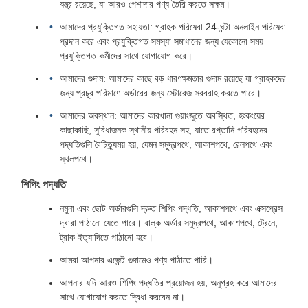
যন্ত্র রয়েছে, যা আরও পেশাদার পণ্য তৈরি করতে সক্ষম।
আমাদের প্রযুক্তিগত সহায়তা: গ্রাহক পরিষেবা 24-ঘন্টা অনলাইন পরিষেবা
প্রদান করে এবং প্রযুক্তিগত সমস্যা সমাধানের জন্য যেকোনো সময়
প্রযুক্তিগত কর্মীদের সাথে যোগাযোগ করে।
আমাদের গুদাম: আমাদের কাছে বড় ধারণক্ষমতার গুদাম রয়েছে যা গ্রাহকদের
জন্য প্রচুর পরিমাণে অর্ডারের জন্য স্টোরেজ সরবরাহ করতে পারে।
আমাদের অবস্থান: আমাদের কারখানা গুয়াংজুতে অবস্থিত, হংকংয়ের
কাছাকাছি, সুবিধাজনক স্থানীয় পরিবহন সহ, যাতে রপ্তানি পরিবহনের
পদ্ধতিগুলি বৈচিত্র্যময় হয়, যেমন সমুদ্রপথে, আকাশপথে, রেলপথে এবং
স্থলপথে।
শিপিং পদ্ধতি
নমুনা এবং ছোট অর্ডারগুলি দ্রুত শিপিং পদ্ধতি, আকাশপথে এবং এক্সপ্রেস
দ্বারা পাঠানো যেতে পারে। বাল্ক অর্ডার সমুদ্রপথে, আকাশপথে, ট্রেনে,
ট্রাক ইত্যাদিতে পাঠানো হবে।
আমরা আপনার এজেন্ট গুদামেও পণ্য পাঠাতে পারি।
আপনার যদি আরও শিপিং পদ্ধতির প্রয়োজন হয়, অনুগ্রহ করে আমাদের
সাথে যোগাযোগ করতে দ্বিধা করবেন না।