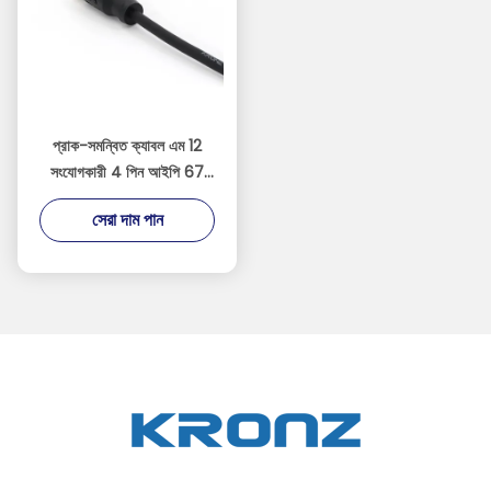
প্রাক-সমন্বিত ক্যাবল এম 12
সংযোগকারী 4 পিন আইপি 67
সোজা পিভিসি আইইসি 61076-
সেরা দাম পান
2-101 কালো