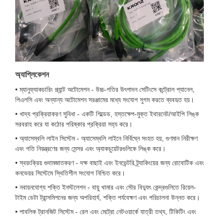
অ্যাপ্লিকেশন
• ম্যানুফ্যাকচারিং প্ল্যান্ট অটোমেশন - উচ্চ-গতির উৎপাদন সেটিংসে কন্ট্রোল প্যানেল,
পিএলসি এবং অন্যান্য অটোমেশন সরঞ্জামের মধ্যে সংযোগ সুগম করতে ব্যবহৃত হয়।
• খাদ্য প্রক্রিয়াকরণ সুবিধা - একটি শিল্ডেড, হস্তক্ষেপ-মুক্ত ইথারনেট/আইপি লিঙ্ক
সরবরাহ করে যা কঠোর পরিষ্কার প্রক্রিয়া সহ্য করে।
• অ্যাসেম্বলি লাইন সিস্টেম - অ্যাসেম্বলি লাইনে নির্বিঘ্নে সংহত হয়, গুণমান নিরীক্ষণ
এবং গতি নিয়ন্ত্রণের জন্য সেন্সর এবং অ্যাকচুয়েটরগুলিকে লিঙ্ক করে।
• স্বয়ংক্রিয় গুদামজাতকরণ - দক্ষ বাছাই এবং ইনভেন্টরি ট্র্যাকিংয়ের জন্য রোবোটিক এবং
কনভেয়র সিস্টেমে স্থিতিশীল সংযোগ নিশ্চিত করে।
• নবায়নযোগ্য শক্তি ইনস্টলেশন - বায়ু খামার এবং সৌর বিদ্যুৎ কেন্দ্রগুলিতে রিয়েল-
টাইম ডেটা ট্রান্সমিশনের জন্য অপরিহার্য, শক্তি পর্যবেক্ষণ এবং পরিচালনা উন্নত করে।
• পাবলিক ট্রানজিট সিস্টেম - রেল এবং মেট্রো নেটওয়ার্কে যাত্রী তথ্য, টিকিটিং এবং