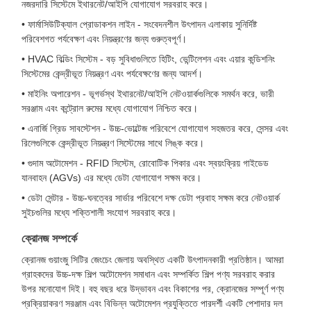
নজরদারি সিস্টেমে ইথারনেট/আইপি যোগাযোগ সরবরাহ করে।
• ফার্মাসিউটিক্যাল প্রোডাকশন লাইন - সংবেদনশীল উৎপাদন এলাকায় সুনির্দিষ্ট
পরিবেশগত পর্যবেক্ষণ এবং নিয়ন্ত্রণের জন্য গুরুত্বপূর্ণ।
• HVAC বিল্ডিং সিস্টেম - বড় সুবিধাগুলিতে হিটিং, ভেন্টিলেশন এবং এয়ার কন্ডিশনিং
সিস্টেমের কেন্দ্রীভূত নিয়ন্ত্রণ এবং পর্যবেক্ষণের জন্য আদর্শ।
• মাইনিং অপারেশন - ভূগর্ভস্থ ইথারনেট/আইপি নেটওয়ার্কগুলিকে সমর্থন করে, ভারী
সরঞ্জাম এবং কন্ট্রোল রুমের মধ্যে যোগাযোগ নিশ্চিত করে।
• এনার্জি গ্রিড সাবস্টেশন - উচ্চ-ভোল্টেজ পরিবেশে যোগাযোগ সহজতর করে, সেন্সর এবং
রিলেগুলিকে কেন্দ্রীভূত নিয়ন্ত্রণ সিস্টেমের সাথে লিঙ্ক করে।
• গুদাম অটোমেশন - RFID সিস্টেম, রোবোটিক পিকার এবং স্বয়ংক্রিয় গাইডেড
যানবাহন (AGVs) এর মধ্যে ডেটা যোগাযোগ সক্ষম করে।
• ডেটা সেন্টার - উচ্চ-ঘনত্বের সার্ভার পরিবেশে দক্ষ ডেটা প্রবাহ সক্ষম করে নেটওয়ার্ক
সুইচগুলির মধ্যে শক্তিশালী সংযোগ সরবরাহ করে।
ক্রোনজ সম্পর্কে
ক্রোনজ গুয়াংজু সিটির জেংচেং জেলায় অবস্থিত একটি উৎপাদনকারী প্রতিষ্ঠান। আমরা
গ্রাহকদের উচ্চ-দক্ষ শিল্প অটোমেশন সমাধান এবং সম্পর্কিত শিল্প পণ্য সরবরাহ করার
উপর মনোযোগ দিই। বহু বছর ধরে উদ্ভাবন এবং বিকাশের পর, ক্রোনজের সম্পূর্ণ পণ্য
প্রক্রিয়াকরণ সরঞ্জাম এবং বিভিন্ন অটোমেশন প্রযুক্তিতে পারদর্শী একটি পেশাদার দল