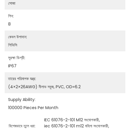
সোজা
পিন:
8
কেবল উপাদান:
পিভিসি
সুরক্ষা ডিগ্রী:
IP67
তারের পরিমাপক যন্ত্র:
(4×2×26AWG) নীলাভ সবুজ, PVC, OD=6.2
Supply Ability:
100000 Pieces Per Month
IEC 61076-2-101 M12 সংযোগকারী
, 
বিশেষভাবে তুলে ধরা:
iec 61076-2-101 m12 মহিলা সংযোগকারী
, 