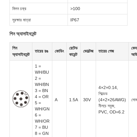
মিলন চক্র
>100
সুরক্ষার মাত্রা
IP67
পিন অ্যাসাইনমেন্ট
পিন
রেটেড
কেব
তারের রঙ
কোডিং
ভোল্টেজ
তারের গেজ
অ্যাসাইনমেন্ট
কারেন্ট
আউ
1 =
WH/BU
2 =
WH/BN
4×2×0.14,
3 = BN
শিল্ডেড
4 = OR
A
1.5A
30V
(4×2×26AWG)
সোজ
5 =
নীলচে সবুজ,
WH/GN
PVC, OD=6.2
6 =
WH/OR
7 = BU
8 = GN