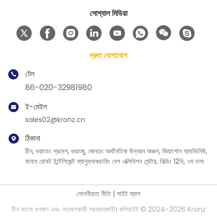
সোশ্যাল মিডিয়া
দ্রুত যোগাযোগ
টেল
86-020-32981980
ই-মেইল
sales02@kronz.cn
ঠিকানা
চীন, গুয়াংডং প্রদেশ, গুয়াংজু, জেনচেং অর্থনৈতিক উন্নয়ন অঞ্চল, জিয়াংশান অ্যাভিনিউ,
হানহে রোবট ইন্টেলিজেন্ট ম্যানুফ্যাকচারিং বেস এক্সিবিশন সেন্টার, বিল্ডিং 12বি, ৭ম তলা
গোপনীয়তা নীতি
|
সাইট ম্যাপ
চীন ভালো গুণমান এম৮ সংযোগকারী সরবরাহকারী। কপিরাইট © 2024-2026 Kronz