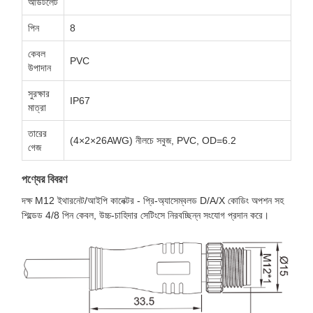
আউটলেট
পিন
8
কেবল
PVC
উপাদান
সুরক্ষার
IP67
মাত্রা
তারের
(4×2×26AWG) নীলচে সবুজ, PVC, OD=6.2
গেজ
পণ্যের বিবরণ
দক্ষ M12 ইথারনেট/আইপি কানেক্টর - প্রি-অ্যাসেম্বলড D/A/X কোডিং অপশন সহ
শিল্ডেড 4/8 পিন কেবল, উচ্চ-চাহিদার সেটিংসে নিরবচ্ছিন্ন সংযোগ প্রদান করে।