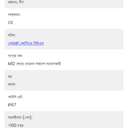
গুয়াংডং, চীন
সাক্ষ্যদান:
CE
দলিল:
প্রোডাক্ট ব্রোশিওর পিডিএফ
পণ্যের নাম:
M12 ক্ষেত্র তারেবল সমাবেশ সংযোগকারী
রঙ:
কালো
আইপি রেট:
IP67
সহনশীলতা (শেল):
>100 চক্র