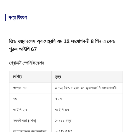
পণ্য বিবরণ
ফিল্ড ওয়্যারলেস অ্যাসেম্বলি এম 12 সংযোগকারী 8 পিন এ কোড
পুরুষ আইপি 67
প্রোডাক্ট স্পেসিফিকেশন
বৈশিষ্ট্য
মূল্য
পণ্যের নাম
এম১২ ফিল্ড ওয়্যারাবল অ্যাসেম্বলি সংযোগকারী
রঙ
কালো
আইপি হার
আইপি ৬৭
সহনশীলতা (শেল)
> ১০০ চক্র
আইসোলেশন প্রতিরোধের
≥ 100MΩ