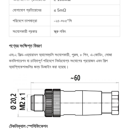
যোগাযোগ প্রতিরোধের
≤ 5mΩ
পরিবেশে তাপমাত্রা
-২৫-+৮৫°সি
সংযোগকারী প্রকার
স্ক্রু লকিং
পণ্যের সংক্ষিপ্ত বিবরণ
এম১২ ফিল্ড-ওয়্যারাবল অ্যাসেম্বলি সংযোগকারী, পুরুষ, ৮ পিন, এ-কোডিং, সোজা
কনফিগারেশন যা চাহিদাপূর্ণ পরিবেশে নির্ভরযোগ্য সংযোগের প্রয়োজন এমন শিল্প
অ্যাপ্লিকেশনগুলির জন্য ডিজাইন করা হয়েছে।
টেকনিক্যাল স্পেসিফিকেশন