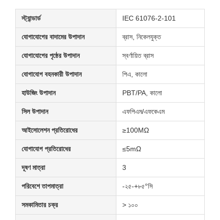
স্ট্যান্ডার্ড
IEC 61076-2-101
যোগাযোগের বাদামের উপাদান
ব্রাস, নিকেলযুক্ত
যোগাযোগের পৃষ্ঠের উপাদান
স্বর্ণায়িত ব্রাস
যোগাযোগ বহনকারী উপাদান
পিএ, কালো
হাউজিং উপাদান
PBT/PA, কালো
সিল উপাদান
এফপিএম/এফকেএম
আইসোলেশন প্রতিরোধের
≥100MΩ
যোগাযোগ প্রতিরোধের
≤5mΩ
দূষণ মাত্রা
3
পরিবেশে তাপমাত্রা
-২৫-+৮৫°সি
সমকামিতার চক্র
> ১০০