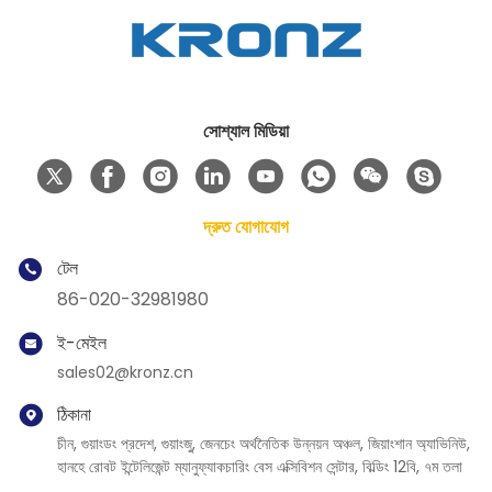
সোশ্যাল মিডিয়া
দ্রুত যোগাযোগ
টেল
86-020-32981980
ই-মেইল
sales02@kronz.cn
ঠিকানা
চীন, গুয়াংডং প্রদেশ, গুয়াংজু, জেনচেং অর্থনৈতিক উন্নয়ন অঞ্চল, জিয়াংশান অ্যাভিনিউ,
হানহে রোবট ইন্টেলিজেন্ট ম্যানুফ্যাকচারিং বেস এক্সিবিশন সেন্টার, বিল্ডিং 12বি, ৭ম তলা