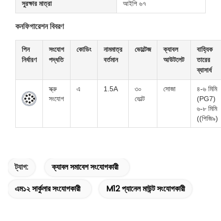
সুরক্ষার মাত্রা
আইপি ৬৭
কনফিগারেশন বিবরণ
পিন
সংযোগ
কোডিং
নামমাত্র
ভোল্টেজ
ক্যাবল
বাহ্যিক
নির্ধারণ
পদ্ধতি
বর্তমান
আউটলেট
তারের
ব্যাসার্ধ
স্ক্রু
এ
1.5A
৩০
সোজা
৪-৬ মিমি
সংযোগ
ভোল্ট
(PG7)
৬-৮ মিমি
((পিজি৯)
ট্যাগ:
ক্যাবল সমাবেশ সংযোগকারী
এম১২ সার্কুলার সংযোগকারী
M12 প্যানেল মাউন্ট সংযোগকারী