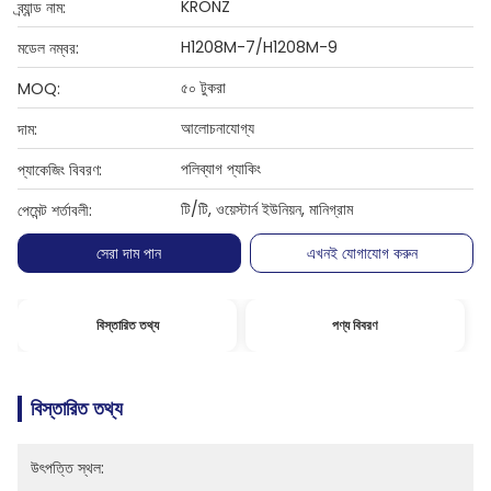
KRONZ
ব্র্যান্ড নাম:
H1208M-7/H1208M-9
মডেল নম্বর:
৫০ টুকরা
MOQ:
আলোচনাযোগ্য
দাম:
পলিব্যাগ প্যাকিং
প্যাকেজিং বিবরণ:
টি/টি, ওয়েস্টার্ন ইউনিয়ন, মানিগ্রাম
পেমেন্ট শর্তাবলী:
সেরা দাম পান
এখনই যোগাযোগ করুন
বিস্তারিত তথ্য
পণ্য বিবরণ
বিস্তারিত তথ্য
উৎপত্তি স্থল: