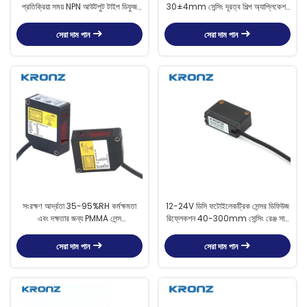
প্রতিক্রিয়া সময় NPN আউটপুট টাইপ ডিফুজ
30±4mm সেন্সিং দূরত্ব শিল্প অ্যাপ্লিকেশন
প্রতিফলন
জন্য ফটো ইলেকট্রিক সেন্সর
সেরা দাম পান
সেরা দাম পান
সংরক্ষণ আর্দ্রতা 35-95%RH কর্মক্ষমতা
12-24V ডিসি ফটোইলেকট্রিক সেন্সর ডিফিউজ
এবং দক্ষতার জন্য PMMA লেন্স
রিফ্লেকশন 40-300mm সেন্সিং রেঞ্জ সাদা
ফটোইলেকট্রিক সেন্সর
কাগজের জন্য
সেরা দাম পান
সেরা দাম পান