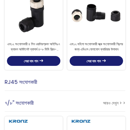
এম১২ সংযোগকারী ৪ পিন ওয়াটারপ্রুফ আইপি৬৭
এম১২ মহিলা সংযোগকারী স্ক্রু সংযোগকারী শিল্পের
ক্যাবল আউটলেট ব্যাসার্ধ ৪-৮ মিমি ফিল্ড-
জন্য এবিএস যোগাযোগ ক্যারিয়ার উপাদান
ওয়্যারেবল সংযোগকারী
সেরা দাম পান
সেরা দাম পান
RJ45 সংযোগকারী
৭/৮'' সংযোগকারী
আরও দেখুন > >