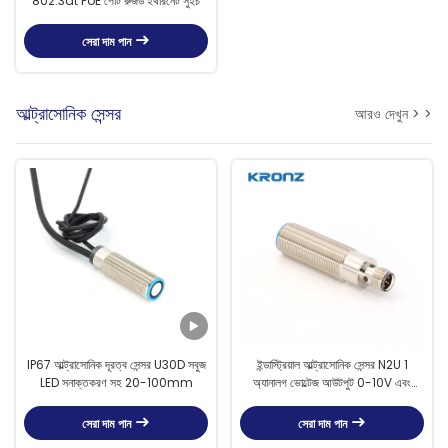
802.3at PoE পোর্ট রুজড ইথারনেট সুইচ
সেরা দাম পান
আল্ট্রাসোনিক সেন্সর
আরও দেখুন > >
IP67 আল্ট্রাসোনিক দূরত্ব সেন্সর U30D সবুজ
ইন্ডাস্ট্রিয়াল আল্ট্রাসোনিক সেন্সর N2U 1
LED সনাক্তকরণ সহ 20-100mm
অ্যানালগ ভোল্টেজ আউটপুট 0-10V এবং
Npn সুইচিং আউটপুট
সেরা দাম পান
সেরা দাম পান