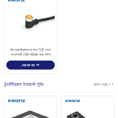
শিল্প স্বয়ংক্রিয়করণের জন্য 7/8 'কেবল
সংযোগকারী 7/8-16UN থ্রেড মহিলা
বৃত্তাকার সংযোগকারী
সেরা দাম পান
ইন্ডাস্ট্রিয়াল ইথারনেট সুইচ
আরও দেখুন > >