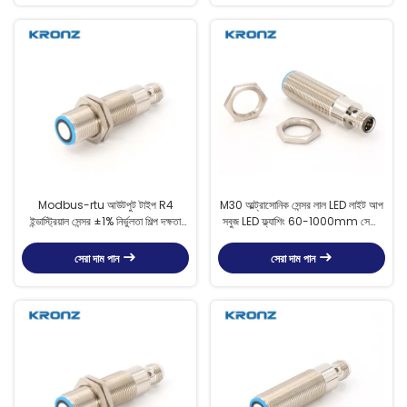
Modbus-rtu আউটপুট টাইপ R4
M30 আল্ট্রাসোনিক সেন্সর লাল LED লাইট আপ
ইন্ডাস্ট্রিয়াল সেন্সর ±1% নির্ভুলতা শিল্প দক্ষতা
সবুজ LED ফ্ল্যাশিং 60-1000mm সেন্সিং
এবং পর্যবেক্ষণের জন্য
পরিসীমা
সেরা দাম পান
সেরা দাম পান