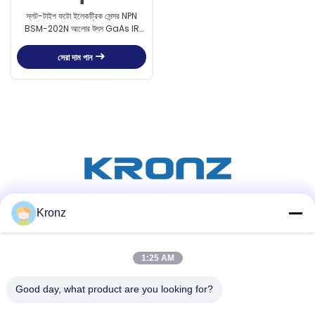
স্লট-টাইপ ফটো ইলেকট্রিক সেন্সর NPN
BSM-202N আলোর উৎস GaAs IR
LED ((940nm)
সেরা দাম পান
Kronz
সোশ্যাল মিডিয়া
1:25 AM
দ্রুত যোগাযোগ
Good day, what product are you looking for?
টেল