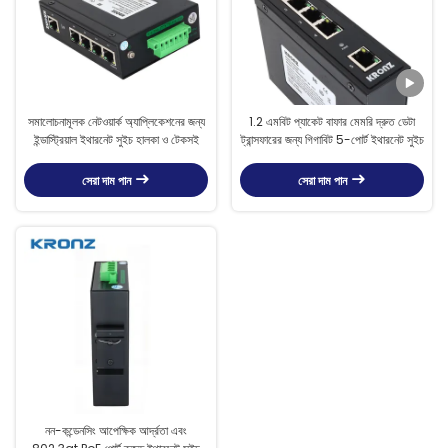
সমালোচনামূলক নেটওয়ার্ক অ্যাপ্লিকেশনের জন্য
1.2 এমবিট প্যাকেট বাফার মেমরি দ্রুত ডেটা
ইন্ডাস্ট্রিয়াল ইথারনেট সুইচ হালকা ও টেকসই
ট্রান্সফারের জন্য গিগাবিট 5-পোর্ট ইথারনেট সুইচ
সেরা দাম পান
সেরা দাম পান
নন-কন্ডেনসিং আপেক্ষিক আর্দ্রতা এবং