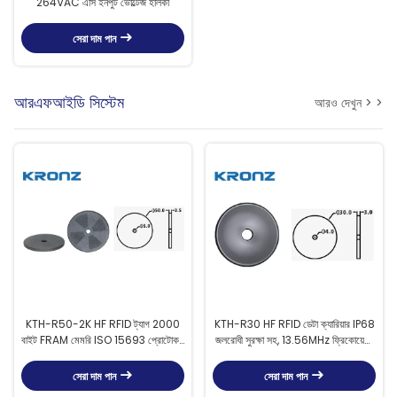
264VAC এসি ইনপুট ভোল্টেজ হালকা
সেরা দাম পান
আরএফআইডি সিস্টেম
আরও দেখুন > >
KTH-R50-2K HF RFID ট্যাগ 2000
KTH-R30 HF RFID ডেটা ক্যারিয়ার IP68
বাইট FRAM মেমরি ISO 15693 প্রোটোকল
জলরোধী সুরক্ষা সহ, 13.56MHz ফ্রিকোয়েন্সি,
এবং IP67 সুরক্ষা সহ
এবং 2000 বাইট FRAM মেমরি
সেরা দাম পান
সেরা দাম পান