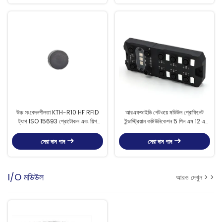
উচ্চ সংবেদনশীলতা KTH-R10 HF RFID
আরএফআইডি গেটওয়ে মডিউল প্রোফিনেট
ট্যাগ ISO 15693 প্রোটোকল এবং শিল্প
ইন্ডাস্ট্রিয়াল কমিউনিকেশন 5 পিন এম 12 এ
অ্যাপ্লিকেশনের জন্য IP68 রেট
কোড সংযোগকারী
সেরা দাম পান
সেরা দাম পান
I/O মডিউল
আরও দেখুন > >