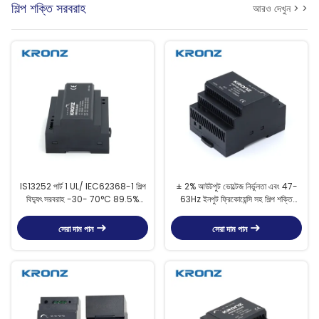
শিল্প শক্তি সরবরাহ
আরও দেখুন > >
IS13252 পার্ট 1 UL/ IEC62368-1 শিল্প
± 2% আউটপুট ভোল্টেজ নির্ভুলতা এবং 47-
বিদ্যুৎ সরবরাহ -30- 70°C 89.5%
63Hz ইনপুট ফ্রিকোয়েন্সি সহ শিল্প শক্তি
দক্ষতার সাথে
সরবরাহ
সেরা দাম পান
সেরা দাম পান