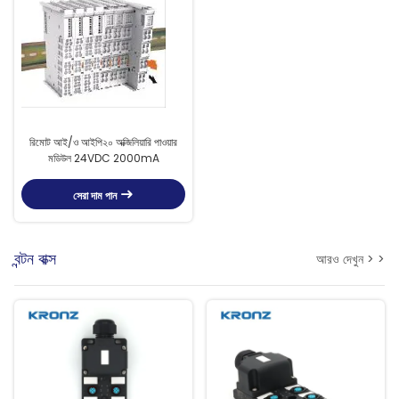
রিমোট আই/ও আইপি২০ অক্জিলিয়ারি পাওয়ার
মডিউল 24VDC 2000mA
সেরা দাম পান
বন্টন বাক্স
আরও দেখুন > >