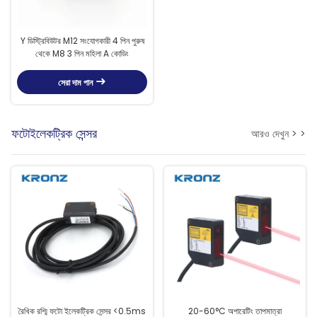
Y ডিস্ট্রিবিউটর M12 সংযোগকারী 4 পিন পুরুষ
থেকে M8 3 পিন মহিলা A কোডিং
সেরা দাম পান
ফটোইলেকট্রিক সেন্সর
আরও দেখুন > >
রৈখিক রশ্মি ফটো ইলেকট্রিক সেন্সর <0.5ms
20-60°C অপারেটিং তাপমাত্রা